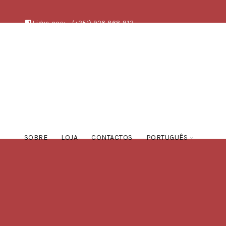
Ligue-nos:
(+351) 926 868 813
SOBRE
LOJA
CONTACTOS
PORTUGUÊS