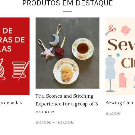
PRODUTOS EM DESTAQUE
Tea, Scones and Stitching
s de aulas
Sewing Club 
Experience for a group of 3
or more
65.00
€
90.00
€
–
180.00
€
Ver opções
This
Ver opções