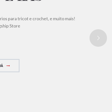
rios para tricot e crochet, e muito mais!
hip Store
JÁ