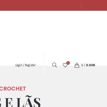
SOBRE
LOJA
CONTACTOS
PORTUGUÊS
0
0
/
0.00
€
Login / Register
E CROCHET
 E LÃS