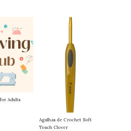
for Adults
Kit Avental
10.00
€
This
Adiciona
Agulhas de Crochet Soft
Touch Clover
product