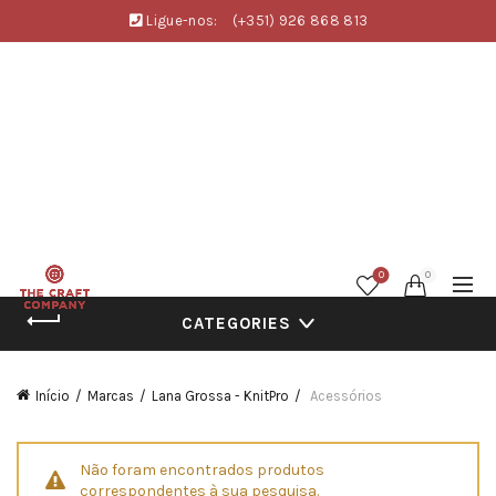
Ligue-nos:
(+351) 926 868 813
0
0
CATEGORIES
Início
Marcas
Lana Grossa - KnitPro
Acessórios
Não foram encontrados produtos
correspondentes à sua pesquisa.