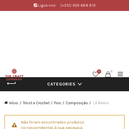
Ligue-nos:
(+351) 926 868 813
0
0
CATEGORIES
Início
Tricot e Crochet
Fios
Composição
Lã Merino
Não foram encontrados produtos
correspondentes à sua pesquisa.