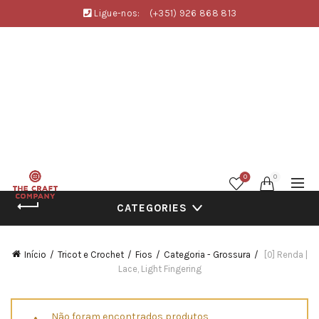
Ligue-nos:
(+351) 926 868 813
0
0
CATEGORIES
Início
Tricot e Crochet
Fios
Categoria - Grossura
[0] Renda |
Lace, Light Fingering
Não foram encontrados produtos