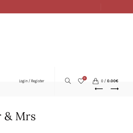
SOBRE
LOJA
CONTACTOS
PORTUGUÊS
0
0
/
0.00
€
Login / Register
 & Mrs