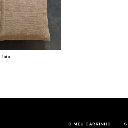
 Juta
ionar
O MEU CARRINHO
S