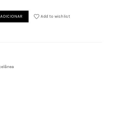
de de Carimbo Mr & Mrs
ADICIONAR
Add to wishlist
celânea