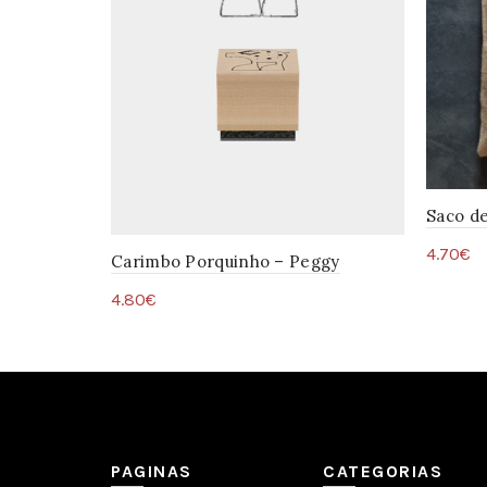
Saco de
4.70
€
Carimbo Porquinho – Peggy
Adic
4.80
€
Adicionar
PAGINAS
CATEGORIAS