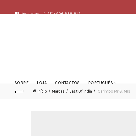
Ligue-nos:
(+351) 926 868 813
SOBRE
LOJA
CONTACTOS
PORTUGUÊS
Início
Marcas
East Of India
Carimbo Mr & Mrs