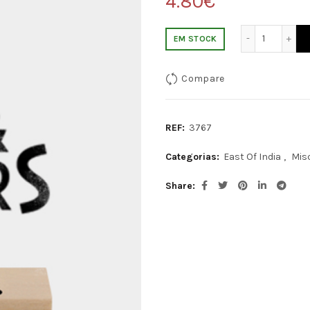
4.80
€
Quantida
EM STOCK
Compare
REF:
3767
Categorias:
East Of India
,
Mis
Share