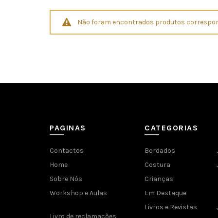
Não foram encontrados produtos correspon
PAGINAS
CATEGORIAS
Contactos
Bordados
Home
Costura
Sobre Nós
Crianças
Workshop e Aulas
Em Destaque
Livros e Revistas
Livro de reclamações