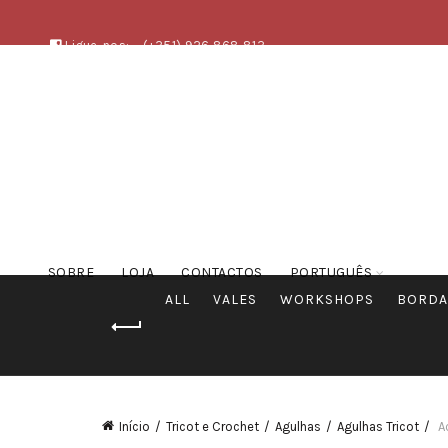
Ligue-nos:
(+351) 926 868 813
SOBRE
LOJA
CONTACTOS
PORTUGUÊS
ALL
VALES
WORKSHOPS
BORDA
Início
Tricot e Crochet
Agulhas
Agulhas Tricot
A