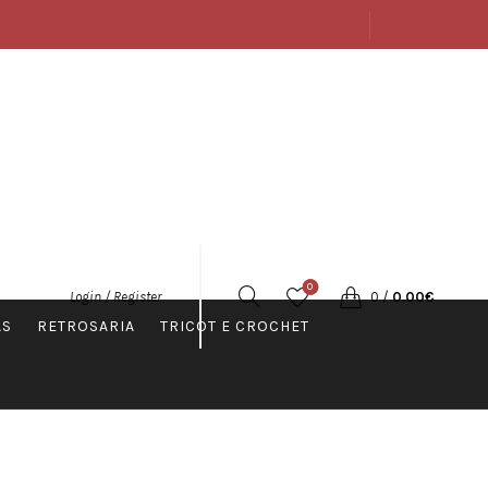
SOBRE
LOJA
CONTACTOS
PORTUGUÊS
0
0
/
0.00
€
Login / Register
AS
RETROSARIA
TRICOT E CROCHET