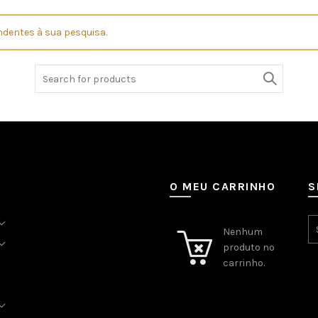
dentes à sua pesquisa.
Search
for:
O MEU CARRINHO
S
Nenhum
produto no
carrinho.