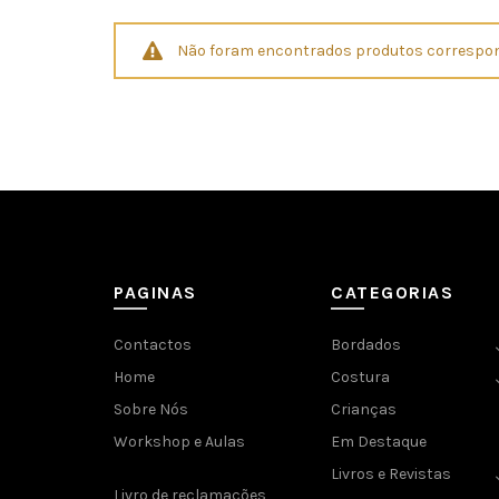
Não foram encontrados produtos correspon
PAGINAS
CATEGORIAS
Contactos
Bordados
Home
Costura
Sobre Nós
Crianças
Workshop e Aulas
Em Destaque
Livros e Revistas
Livro de reclamações