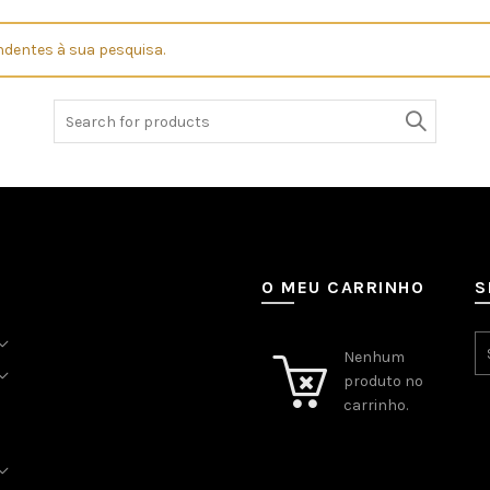
dentes à sua pesquisa.
Search
for:
O MEU CARRINHO
S
Nenhum
produto no
carrinho.