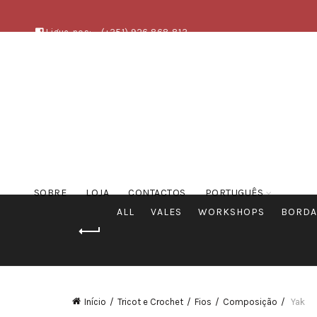
Ligue-nos:
(+351) 926 868 813
SOBRE
LOJA
CONTACTOS
PORTUGUÊS
ALL
VALES
WORKSHOPS
BORDA
Início
Tricot e Crochet
Fios
Composição
Yak