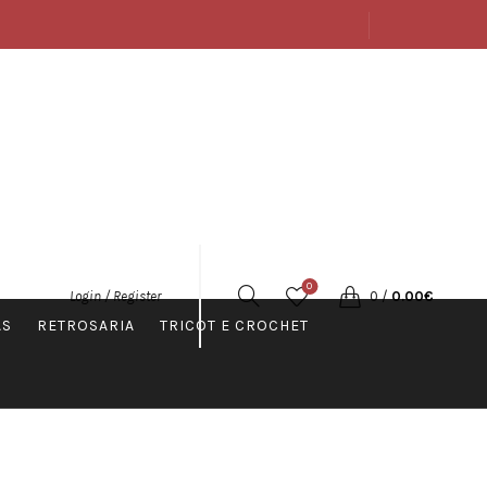
SOBRE
LOJA
CONTACTOS
PORTUGUÊS
0
0
/
0.00
€
Login / Register
AS
RETROSARIA
TRICOT E CROCHET