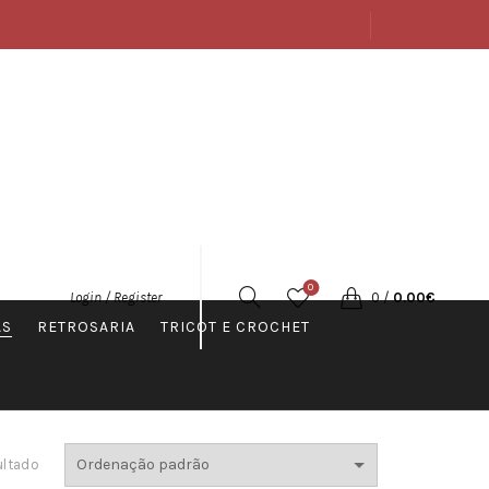
SOBRE
LOJA
CONTACTOS
PORTUGUÊS
0
0
/
0.00
€
Login / Register
AS
RETROSARIA
TRICOT E CROCHET
ultado