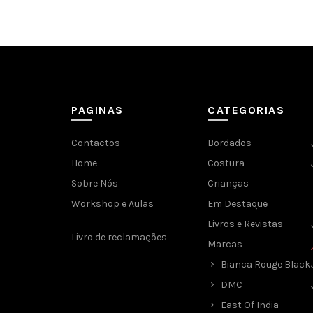
product
has
multiple
variants.
The
PAGINAS
CATEGORIAS
options
Contactos
Bordados
may
Home
Costura
be
Sobre Nós
Crianças
chosen
Workshop e Aulas
Em Destaque
on
Livros e Revistas
Livro de reclamações
the
Marcas
product
Bianca Rouge Black
page
DMC
East Of India