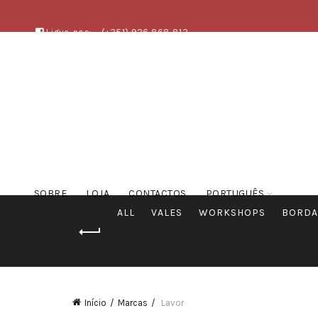
Ligue-nos:
(+351) 926 868 813
SOBRE
LOJA
CONTACTOS
PORTUGUÊS
ALL
VALES
WORKSHOPS
BORDA
Início
Marcas
Lavor