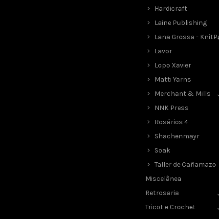
Hardicraft
Laine Publishing
Lana Grossa - KnitP
Lavor
Lopo Xavier
Matti Yarns
Merchant & Mills
NNK Press
Rosários 4
Shachenmayr
Soak
Taller de Cañamazo
Miscelânea
Retrosaria
Tricot e Crochet