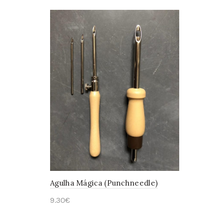
Agulha Mágica (Punchneedle)
9.30
€
This
Ver opções