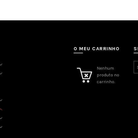
O MEU CARRINHO
S
Nenhum
produto no
carrinho.