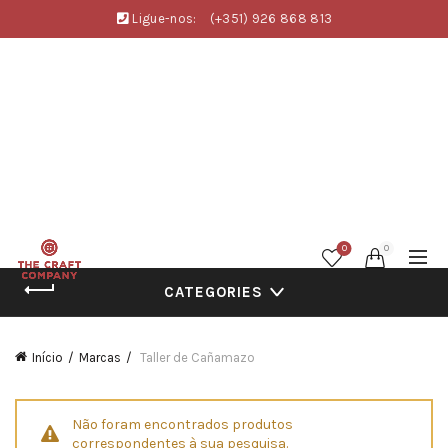
Ligue-nos:
(+351) 926 868 813
0
0
CATEGORIES
Início
Marcas
Taller de Cañamazo
Não foram encontrados produtos
correspondentes à sua pesquisa.