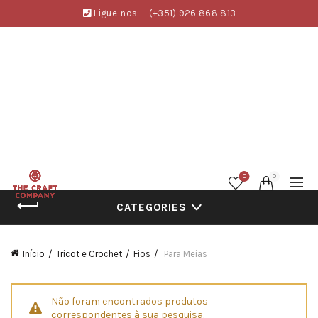
Ligue-nos:
(+351) 926 868 813
0
0
CATEGORIES
Início
Tricot e Crochet
Fios
Para Meias
Não foram encontrados produtos
correspondentes à sua pesquisa.